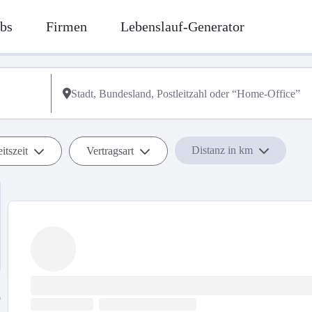
bs
Firmen
Lebenslauf-Generator
Distanz in km
itszeit
Vertragsart
b