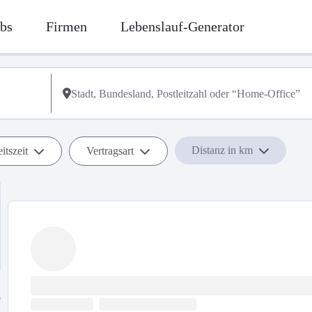
bs
Firmen
Lebenslauf-Generator
Distanz in km
itszeit
Vertragsart
b