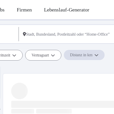
bs
Firmen
Lebenslauf-Generator
Distanz in km
itszeit
Vertragsart
s