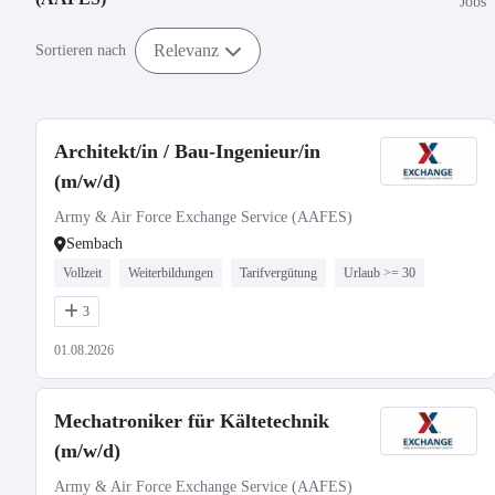
Jobs
Relevanz
Sortieren nach
Architekt/in / Bau-Ingenieur/in
(m/w/d)
Army & Air Force Exchange Service (AAFES)
Sembach
Vollzeit
Weiterbildungen
Tarifvergütung
Urlaub >= 30
3
01.08.2026
Mechatroniker für Kältetechnik
(m/w/d)
Army & Air Force Exchange Service (AAFES)