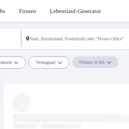
bs
Firmen
Lebenslauf-Generator
Distanz in km
itszeit
Vertragsart
b