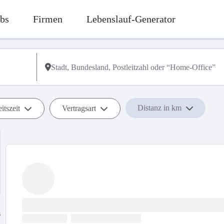
bs
Firmen
Lebenslauf-Generator
Distanz in km
itszeit
Vertragsart
s