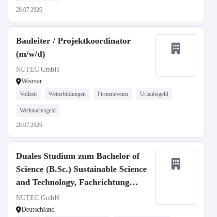
28.07.2026
Bauleiter / Projektkoordinator
(m/w/d)
NUTEC GmbH
Wismar
Vollzeit
Weiterbildungen
Firmenevents
Urlaubsgeld
Weihnachtsgeld
28.07.2026
Duales Studium zum Bachelor of
Science (B.Sc.) Sustainable Science
and Technology, Fachrichtung
Strahlenschutz (m/w/d)
NUTEC GmbH
Deutschland