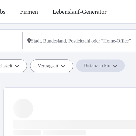
bs
Firmen
Lebenslauf-Generator
Distanz in km
itszeit
Vertragsart
b