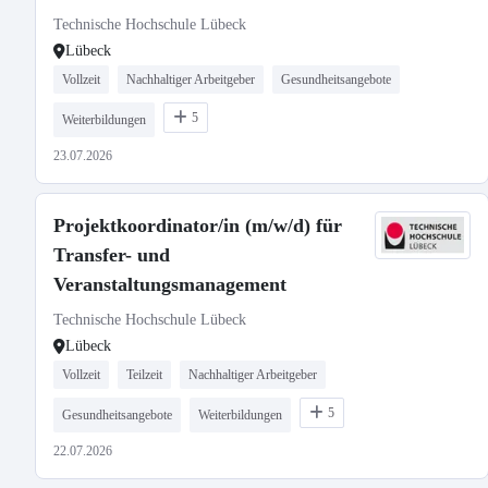
Systeme
Technische Hochschule Lübeck
Lübeck
Vollzeit
Nachhaltiger Arbeitgeber
Gesundheitsangebote
5
Weiterbildungen
23.07.2026
Projektkoordinator/in (m/w/d) für
Transfer- und
Veranstaltungsmanagement
Technische Hochschule Lübeck
Lübeck
Vollzeit
Teilzeit
Nachhaltiger Arbeitgeber
5
Gesundheitsangebote
Weiterbildungen
22.07.2026