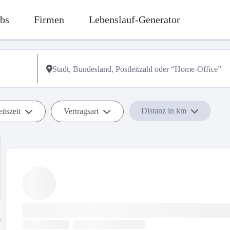
bs
Firmen
Lebenslauf-Generator
Distanz in km
itszeit
Vertragsart
s