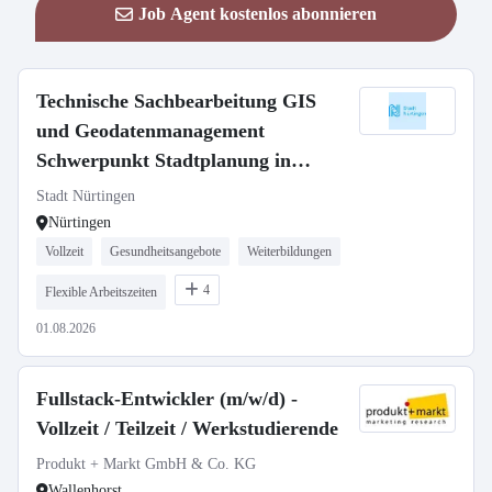
Job Agent kostenlos abonnieren
Technische Sachbearbeitung GIS
und Geodatenmanagement
Schwerpunkt Stadtplanung in
Vollzeit für das Stadtplanungsamt
Stadt Nürtingen
(m/w/d)
Nürtingen
Vollzeit
Gesundheitsangebote
Weiterbildungen
4
Flexible Arbeitszeiten
01.08.2026
Fullstack-Entwickler (m/w/d) -
Vollzeit / Teilzeit / Werkstudierende
Produkt + Markt GmbH & Co. KG
Wallenhorst