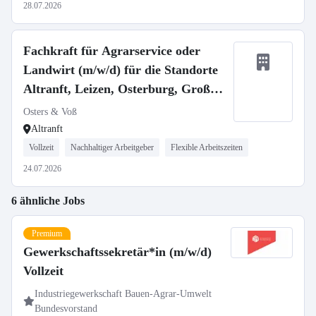
28.07.2026
Fachkraft für Agrarservice oder
Landwirt (m/w/d) für die Standorte
Altranft, Leizen, Osterburg, Groß
Gottschow
Osters & Voß
Altranft
Vollzeit
Nachhaltiger Arbeitgeber
Flexible Arbeitszeiten
24.07.2026
6 ähnliche Jobs
Premium
Gewerkschaftssekretär*in (m/w/d)
Vollzeit
Industriegewerkschaft Bauen-Agrar-Umwelt
Bundesvorstand