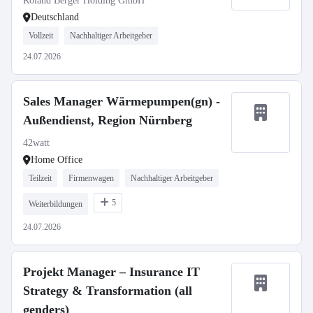
Roland Berger Holding GmbH
Deutschland
Vollzeit
Nachhaltiger Arbeitgeber
24.07.2026
Sales Manager Wärmepumpen(gn) -
Außendienst, Region Nürnberg
42watt
Home Office
Teilzeit
Firmenwagen
Nachhaltiger Arbeitgeber
5
Weiterbildungen
24.07.2026
Projekt Manager – Insurance IT
Strategy & Transformation (all
genders)