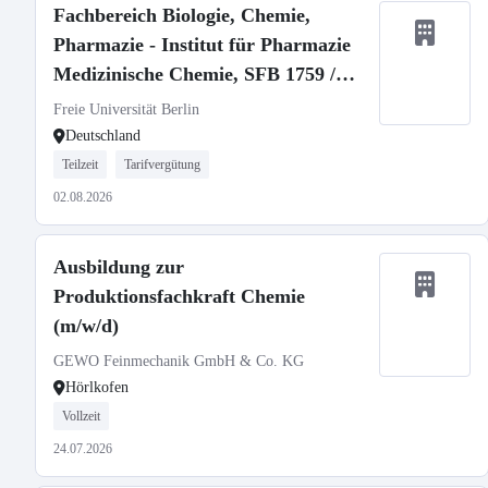
Fachbereich Biologie, Chemie,
Pharmazie - Institut für Pharmazie
Medizinische Chemie, SFB 1759 /
Medicinal Chemistry, SFB 1759
Freie Universität Berlin
Deutschland
Teilzeit
Tarifvergütung
02.08.2026
Ausbildung zur
Produktionsfachkraft Chemie
(m/w/d)
GEWO Feinmechanik GmbH & Co. KG
Hörlkofen
Vollzeit
24.07.2026