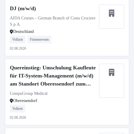
DJ (m/w/d)
AIDA Cruises – German Branch of Costa Crociere
S.p.A.
Deutschland
Vollzeit
Firmenevents
02.08.2026
Quereinstieg: Umschulung Kaufleute
für IT-System-Management (m/w/d)
am Standort Oberessendorf zum
01.09.2026
CompuGroup Medical
Oberessendorf
Vollzeit
02.08.2026