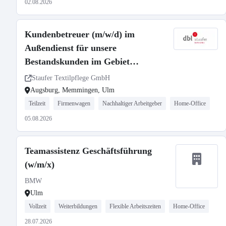
02.08.2026
Kundenbetreuer (m/w/d) im
Außendienst für unsere
Bestandskunden im Gebiet
Augsburg, Memmingen und Ulm
Staufer Textilpflege GmbH
Augsburg, Memmingen, Ulm
Teilzeit
Firmenwagen
Nachhaltiger Arbeitgeber
Home-Office
05.08.2026
Teamassistenz Geschäftsführung
(w/m/x)
BMW
Ulm
Vollzeit
Weiterbildungen
Flexible Arbeitszeiten
Home-Office
28.07.2026