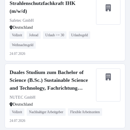
Strahlenschutzfachkraft IHK
(m/w/d)
Safetec GmbH
Deutschland
Vollzeit
Jobrad
Urlaub >= 30
Urlaubsgeld
Weihnachtsgeld
24.07.2026
Duales Studium zum Bachelor of
Science (B.Sc.) Sustainable Science
and Technology, Fachrichtung
Strahlenschutz (m/w/d)
NUTEC GmbH
Deutschland
Vollzeit
Nachhaltiger Arbeitgeber
Flexible Arbeitszeiten
24.07.2026