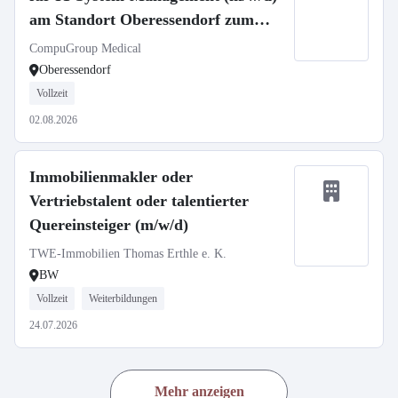
am Standort Oberessendorf zum
01.09.2026
CompuGroup Medical
Oberessendorf
Vollzeit
02.08.2026
Immobilienmakler oder
Vertriebstalent oder talentierter
Quereinsteiger (m/w/d)
TWE-Immobilien Thomas Erthle e. K.
BW
Vollzeit
Weiterbildungen
24.07.2026
Mehr anzeigen