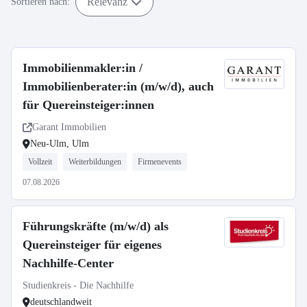
Relevanz
Sortieren nach:
Immobilienmakler:in /
Immobilienberater:in (m/w/d), auch
für Quereinsteiger:innen
Garant Immobilien
Neu-Ulm, Ulm
Vollzeit
Weiterbildungen
Firmenevents
07.08.2026
Führungskräfte (m/w/d) als
Quereinsteiger für eigenes
Nachhilfe-Center
Studienkreis - Die Nachhilfe
deutschlandweit