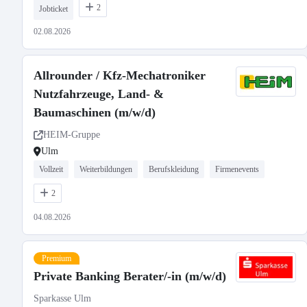
2
Jobticket
02.08.2026
Allrounder / Kfz-Mechatroniker
Nutzfahrzeuge, Land- &
Baumaschinen (m/w/d)
HEIM-Gruppe
Ulm
Vollzeit
Weiterbildungen
Berufskleidung
Firmenevents
2
04.08.2026
Premium
Private Banking Berater/-in (m/w/d)
Sparkasse Ulm