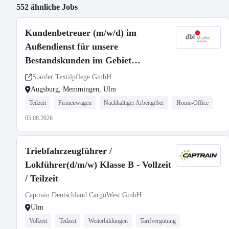
552 ähnliche Jobs
Kundenbetreuer (m/w/d) im
Außendienst für unsere
Bestandskunden im Gebiet
Augsburg, Memmingen und Ulm
Staufer Textilpflege GmbH
Augsburg, Memmingen, Ulm
Teilzeit
Firmenwagen
Nachhaltiger Arbeitgeber
Home-Office
05.08.2026
Triebfahrzeugführer /
Lokführer(d/m/w) Klasse B - Vollzeit
/ Teilzeit
Captrain Deutschland CargoWest GmbH
Ulm
Vollzeit
Teilzeit
Weiterbildungen
Tarifvergütung