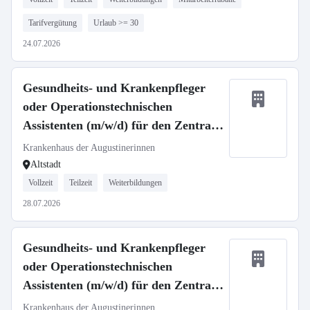
Tarifvergütung
Urlaub >= 30
24.07.2026
Gesundheits- und Krankenpfleger
oder Operationstechnischen
Assistenten (m/w/d) für den Zentral
OP - Neuaufbau unserer Spätdienste
Krankenhaus der Augustinerinnen
Altstadt
Vollzeit
Teilzeit
Weiterbildungen
28.07.2026
Gesundheits- und Krankenpfleger
oder Operationstechnischen
Assistenten (m/w/d) für den Zentral
OP - Neuaufbau unserer Flexidienste
Krankenhaus der Augustinerinnen