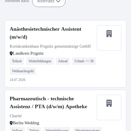
Relevanz
Sortieren nach:
Anästhesietechnischer Assistent
(m/w/d)
Kreiskrankenhaus Prignitz gemeinnützige GmbH
Landkreis Prignitz
Teilzeit
Weiterbildungen
Jobrad
Urlaub >= 30
Weihnachtsgeld
24.07.2026
Pharmazeutisch - technische
Assistenz / PTA (d/w/m) Apotheke
Charité
Berlin-Wedding
Vollzeit
Teilzeit
Weiterbildungen
Mitarbeiterrabatte