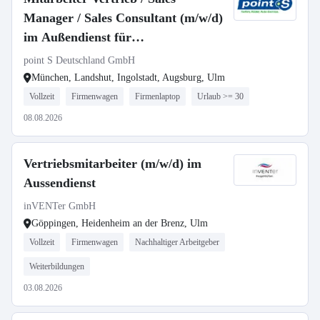
Manager / Sales Consultant (m/w/d)
im Außendienst für
Postleitzahlbereich 8
point S Deutschland GmbH
München, Landshut, Ingolstadt, Augsburg, Ulm
Vollzeit
Firmenwagen
Firmenlaptop
Urlaub >= 30
08.08.2026
Vertriebsmitarbeiter (m/w/d) im
Aussendienst
inVENTer GmbH
Göppingen, Heidenheim an der Brenz, Ulm
Vollzeit
Firmenwagen
Nachhaltiger Arbeitgeber
Weiterbildungen
03.08.2026