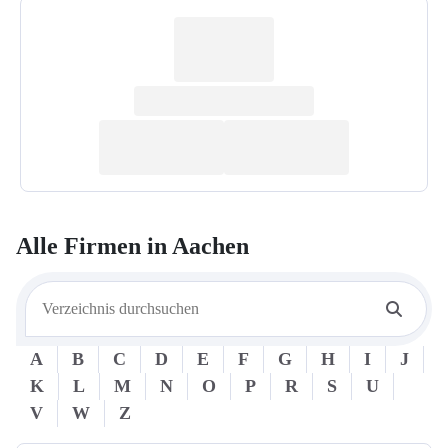
Alle Firmen in
Aachen
A
B
C
D
E
F
G
H
I
J
K
L
M
N
O
P
R
S
U
V
W
Z