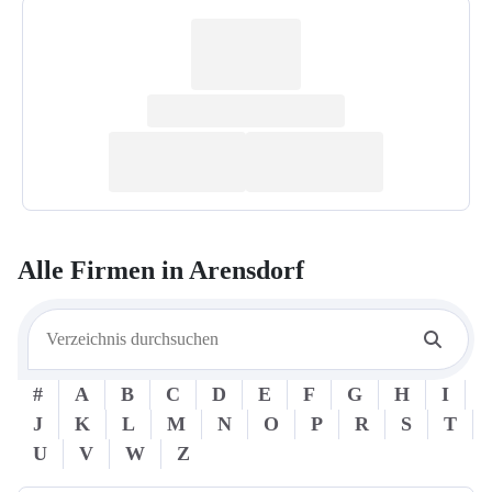
Alle Firmen in
Arensdorf
#
A
B
C
D
E
F
G
H
I
J
K
L
M
N
O
P
R
S
T
U
V
W
Z