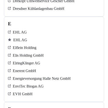
Drekopf Umweltservice Gescher GmbH
Dresdner Kühlanlagenbau GmbH
E
EHL AG
EHL AG
Elflein Holding
Elis Holding GmbH
ElringKlinger AG
Enerent GmbH
Energieversorgung Halle Netz GmbH
EnviTec Biogas AG
EVH GmbH