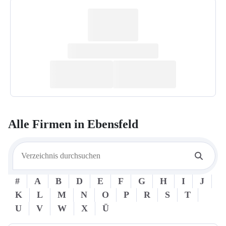
Alle Firmen in
Ebensfeld
#
A
B
D
E
F
G
H
I
J
K
L
M
N
O
P
R
S
T
U
V
W
X
Ü