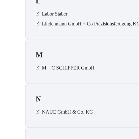
L
Labor Staber
Lindenmann GmbH + Co Präzisionsfertigung K
M
M + C SCHIFFER GmbH
N
NAUE GmbH & Co. KG