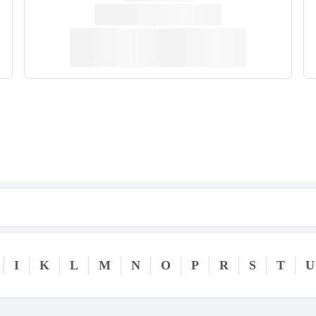
I
K
L
M
N
O
P
R
S
T
U