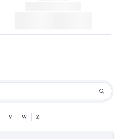
V
W
Z