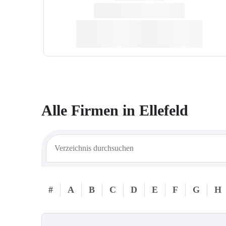
Alle Firmen in
Ellefeld
#
A
B
C
D
E
F
G
H