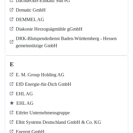
Dachdecker-Einkauf Süd eG
Dematic GmbH
DEMMEL AG
Diakonie Herzogsägmühle gGmbH
DRK-Blutspendedienst Baden-Württemberg - Hessen
gemeinnützige GmbH
E
E. M. Group Holding AG
EfD Energie-für-Dich GmbH
EHL AG
EHL AG
Eifeler Unternehmensgruppe
Elbit Systems Deutschland GmbH & Co. KG
Enerent GmbH