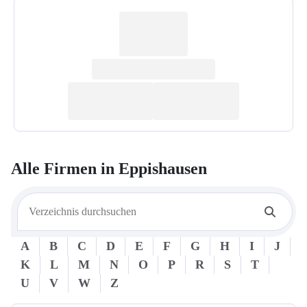
Alle Firmen in
Eppishausen
A
B
C
D
E
F
G
H
I
J
K
L
M
N
O
P
R
S
T
U
V
W
Z