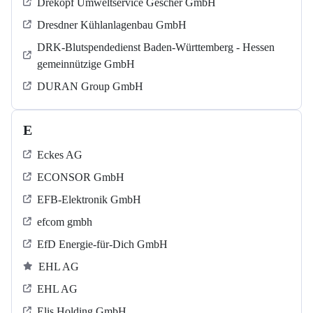
Drekopf Umweltservice Gescher GmbH
Dresdner Kühlanlagenbau GmbH
DRK-Blutspendedienst Baden-Württemberg - Hessen
gemeinnützige GmbH
DURAN Group GmbH
E
Eckes AG
ECONSOR GmbH
EFB-Elektronik GmbH
efcom gmbh
EfD Energie-für-Dich GmbH
EHL AG
EHL AG
Elis Holding GmbH