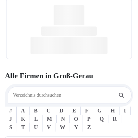
Alle Firmen in
Groß-Gerau
#
A
B
C
D
E
F
G
H
I
J
K
L
M
N
O
P
Q
R
S
T
U
V
W
Y
Z