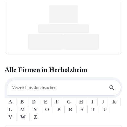
Alle Firmen in
Herbolzheim
A
B
D
E
F
G
H
I
J
K
L
M
N
O
P
R
S
T
U
V
W
Z