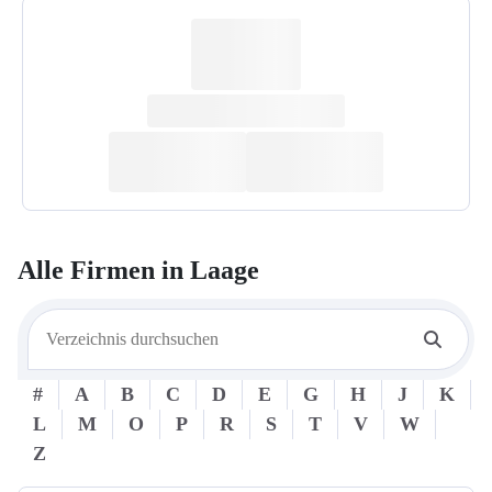
Alle Firmen in
Laage
#
A
B
C
D
E
G
H
J
K
L
M
O
P
R
S
T
V
W
Z