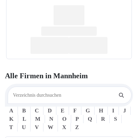
Alle Firmen in
Mannheim
A
B
C
D
E
F
G
H
I
J
K
L
M
N
O
P
Q
R
S
T
U
V
W
X
Z