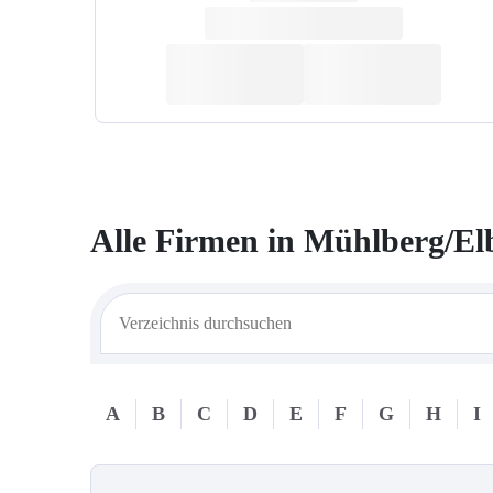
Alle Firmen in
Mühlberg/El
A
B
C
D
E
F
G
H
I