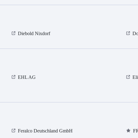
Diebold Nixdorf
Do
EHL AG
El
Feralco Deutschland GmbH
F