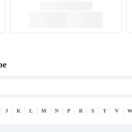
be
J
K
L
M
N
P
R
S
T
V