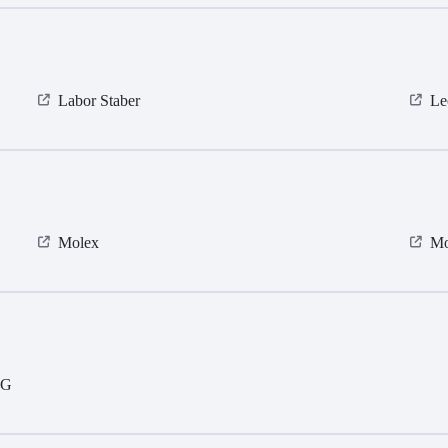
Labor Staber
Le
Molex
Mo
KG