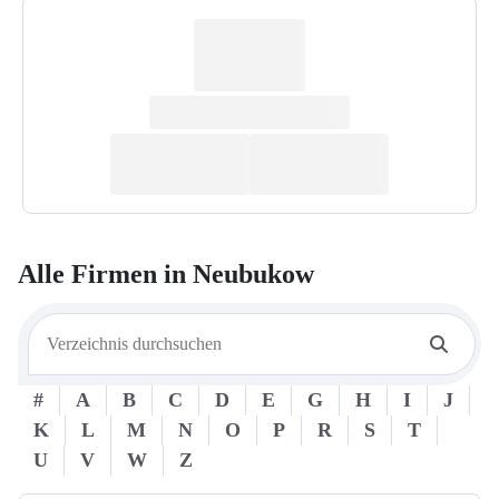
Alle Firmen in
Neubukow
#
A
B
C
D
E
G
H
I
J
K
L
M
N
O
P
R
S
T
U
V
W
Z