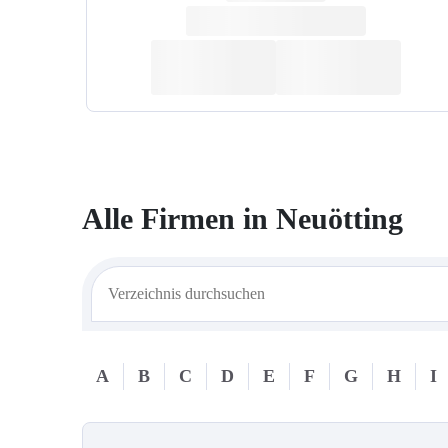
Alle Firmen in
Neuötting
A
B
C
D
E
F
G
H
I