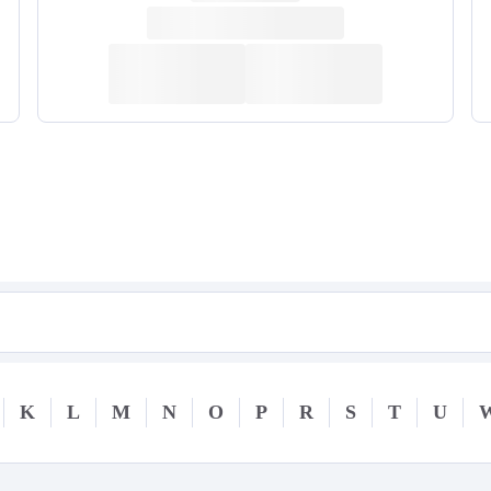
K
L
M
N
O
P
R
S
T
U