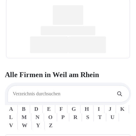
Alle Firmen in
Weil am Rhein
A
B
D
E
F
G
H
I
J
K
L
M
N
O
P
R
S
T
U
V
W
Y
Z