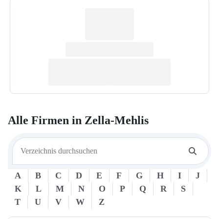
Alle Firmen in
Zella-Mehlis
A
B
C
D
E
F
G
H
I
J
K
L
M
N
O
P
Q
R
S
T
U
V
W
Z