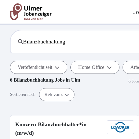
Jo
Veröffentlicht seit
Home-Office
Arbe
6
Bilanzbuchhaltung
Jobs in
Ulm
6 Job
Relevanz
Sortieren nach:
Konzern-Bilanzbuchhalter*in
(m/w/d)