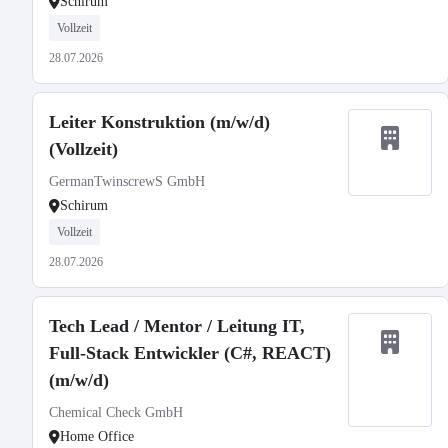
Schirum
Vollzeit
28.07.2026
Leiter Konstruktion (m/w/d)
(Vollzeit)
GermanTwinscrewS GmbH
Schirum
Vollzeit
28.07.2026
Tech Lead / Mentor / Leitung IT,
Full-Stack Entwickler (C#, REACT)
(m/w/d)
Chemical Check GmbH
Home Office