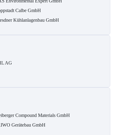
S Environmental Expert GmbH
ppstadt Calbe GmbH
esdner Kühlanlagenbau GmbH
HL AG
eiberger Compound Materials GmbH
IWO Gerätebau GmbH