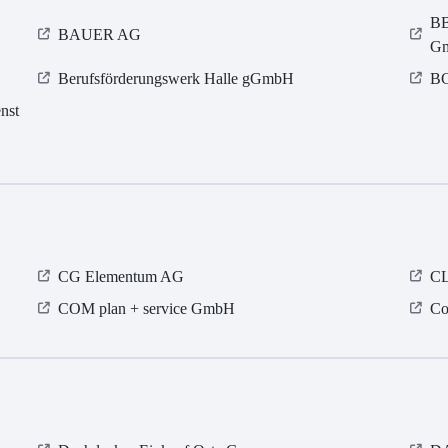
BB
BAUER AG
G
Berufsförderungswerk Halle gGmbH
BG
nst
CG Elementum AG
CL
COM plan + service GmbH
Co