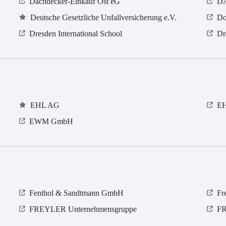
Dachdecker-Einkauf Ost eG
DA
Deutsche Gesetzliche Unfallversicherung e.V.
Do
Dresden International School
Dr
EHL AG
E
EWM GmbH
Fenthol & Sandtmann GmbH
Fr
FREYLER Unternehmensgruppe
FR