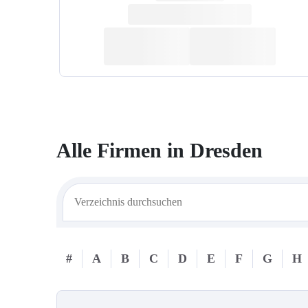
Alle Firmen in
Dresden
#
A
B
C
D
E
F
G
H