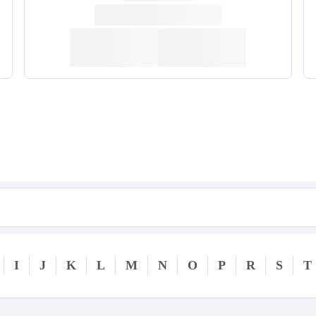
I
J
K
L
M
N
O
P
R
S
T