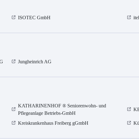
ISOTEC GmbH
it
KG
Jungheinrich AG
KATHARINENHOF ® Seniorenwohn- und
KE
Pflegeanlage Betriebs-GmbH
Kreiskrankenhaus Freiberg gGmbH
Kü