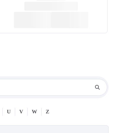
U
V
W
Z