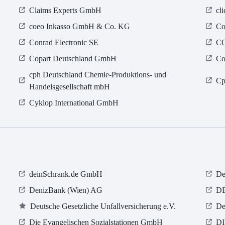
Claims Experts GmbH
cl
coeo Inkasso GmbH & Co. KG
Co
Conrad Electronic SE
C
Copart Deutschland GmbH
Co
cph Deutschland Chemie-Produktions- und
Cp
Handelsgesellschaft mbH
Cyklop International GmbH
deinSchrank.de GmbH
De
DenizBank (Wien) AG
D
Deutsche Gesetzliche Unfallversicherung e.V.
De
Die Evangelischen Sozialstationen GmbH
DI