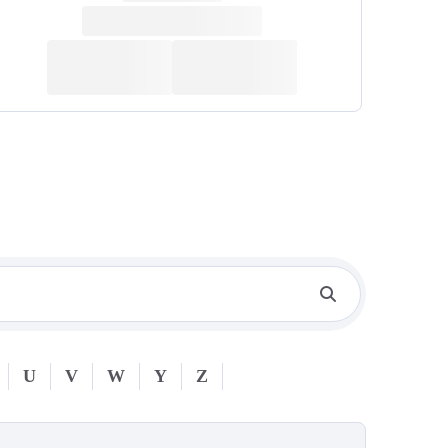
U
V
W
Y
Z