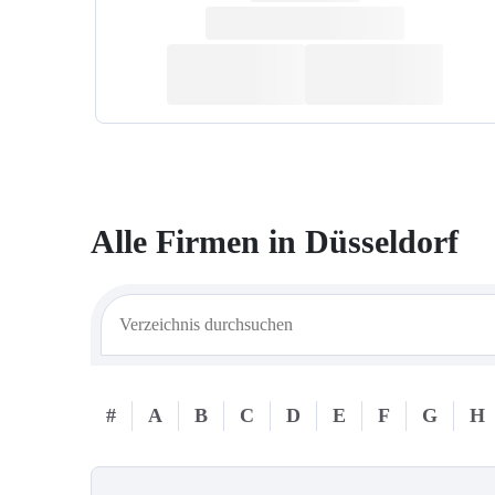
Alle Firmen in
Düsseldorf
#
A
B
C
D
E
F
G
H