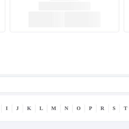
I
J
K
L
M
N
O
P
R
S
T