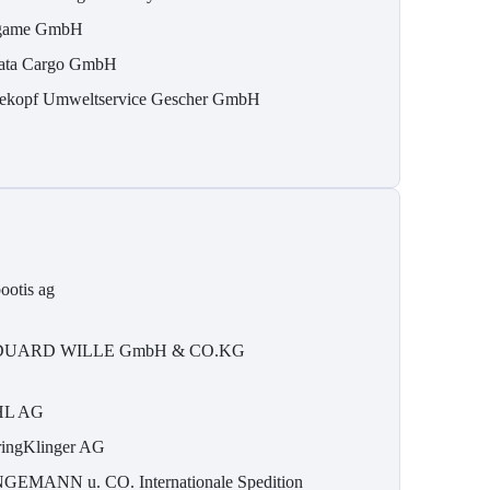
game GmbH
ata Cargo GmbH
ekopf Umweltservice Gescher GmbH
bootis ag
DUARD WILLE GmbH & CO.KG
HL AG
ringKlinger AG
GEMANN u. CO. Internationale Spedition