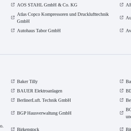
AOS STAHL GmbH & Co. KG
AR
Atlas Copco Kompressoren und Drucklufttechnik
Au
GmbH
Autohaus Tabor GmbH
Av
Baker Tilly
Ba
BAUER Elektroanlagen
BD
BerlinerLuft. Technik GmbH
Be
BG
BGP Hausverwaltung GmbH
un
o.
Birkenstock
Bi