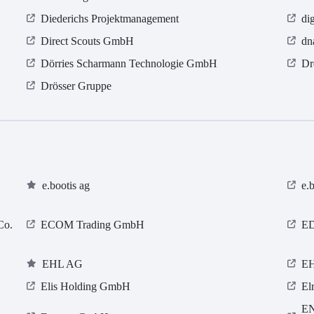
Diederichs Projektmanagement
di
Direct Scouts GmbH
dn
Dörries Scharmann Technologie GmbH
Dr
Drösser Gruppe
e.bootis ag
e.
Co.
ECOM Trading GmbH
E
EHL AG
E
Elis Holding GmbH
El
EN