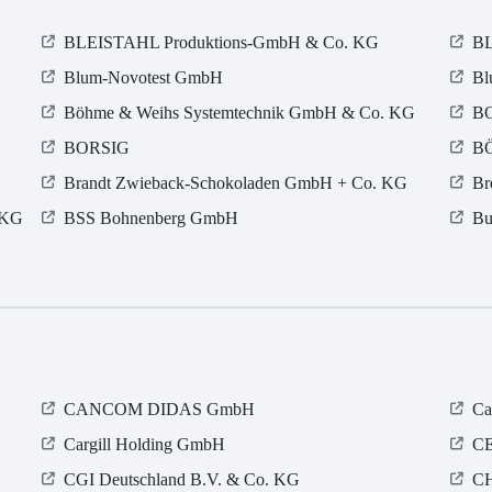
BLEISTAHL Produktions-GmbH & Co. KG
BL
Blum-Novotest GmbH
Bl
Böhme & Weihs Systemtechnik GmbH & Co. KG
BO
BORSIG
B
Brandt Zwieback-Schokoladen GmbH + Co. KG
Br
 KG
BSS Bohnenberg GmbH
Bu
CANCOM DIDAS GmbH
Ca
Cargill Holding GmbH
CE
CGI Deutschland B.V. & Co. KG
C