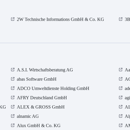
2W Technische Informations GmbH & Co. KG
3B
A.S.I. Wirtschaftsberatung AG
Aa
abas Software GmbH
AC
ADCO Umweltdienste Holding GmbH
ad
AFRY Deutschland GmbH
ag
 KG
ALEX & GROSS GmbH
A
alnamic AG
Al
Alux GmbH & Co. KG
A