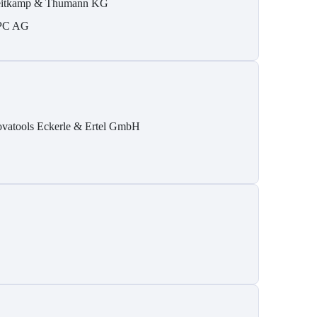
itkamp & Thumann KG
PC AG
ovatools Eckerle & Ertel GmbH