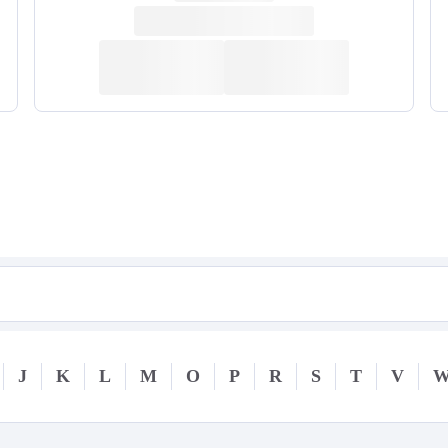
J
K
L
M
O
P
R
S
T
V