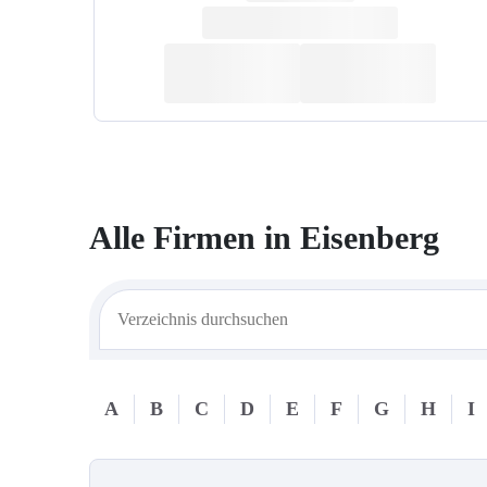
Alle Firmen in
Eisenberg
A
B
C
D
E
F
G
H
I