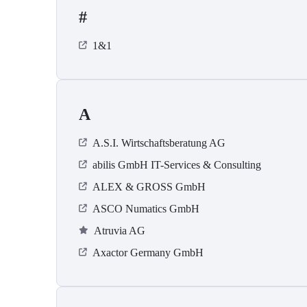
#
1&1
A
A.S.I. Wirtschaftsberatung AG
abilis GmbH IT-Services & Consulting
ALEX & GROSS GmbH
ASCO Numatics GmbH
Atruvia AG
Axactor Germany GmbH