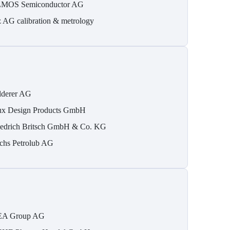
MOS Semiconductor AG
z AG calibration & metrology
lderer AG
ux Design Products GmbH
iedrich Britsch GmbH & Co. KG
chs Petrolub AG
A Group AG