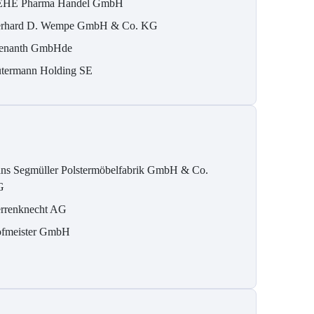
HE Pharma Handel GmbH
rhard D. Wempe GmbH & Co. KG
enanth GmbHde
termann Holding SE
ns Segmüller Polstermöbelfabrik GmbH & Co.
G
rrenknecht AG
fmeister GmbH