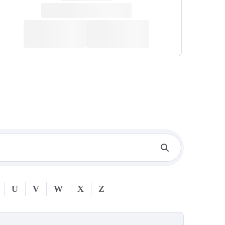
U
V
W
X
Z