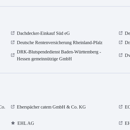
Dachdecker-Einkauf Süd eG
De
Deutsche Rentenversicherung Rheinland-Pfalz
Dr
DRK-Blutspendedienst Baden-Württemberg -
Dv
Hessen gemeinnützige GmbH
Co.
Eberspächer catem GmbH & Co. KG
E
EHL AG
E