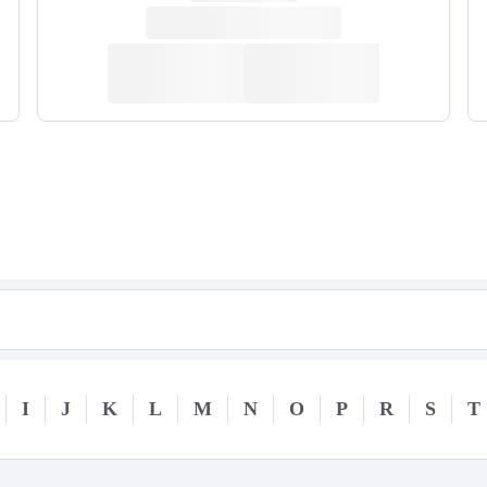
I
J
K
L
M
N
O
P
R
S
T