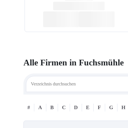
Alle Firmen in
Fuchsmühle
#
A
B
C
D
E
F
G
H