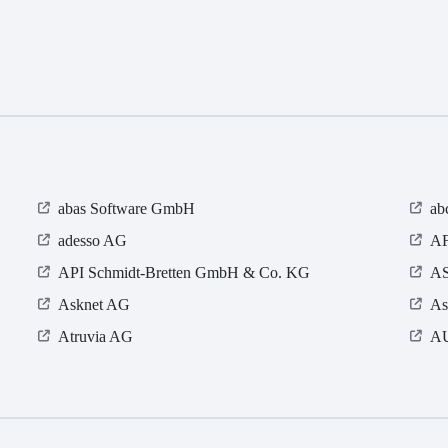
abas Software GmbH
ab
adesso AG
AF
API Schmidt-Bretten GmbH & Co. KG
AS
Asknet AG
As
Atruvia AG
AU