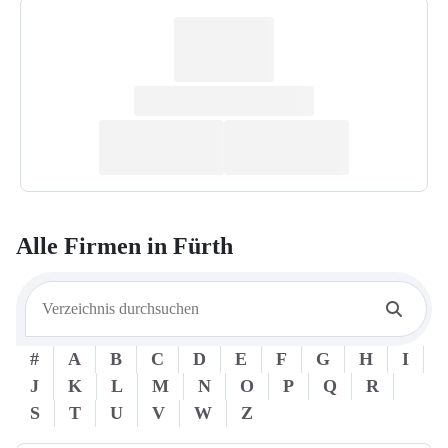
Alle Firmen in
Fürth
#
A
B
C
D
E
F
G
H
I
J
K
L
M
N
O
P
Q
R
S
T
U
V
W
Z