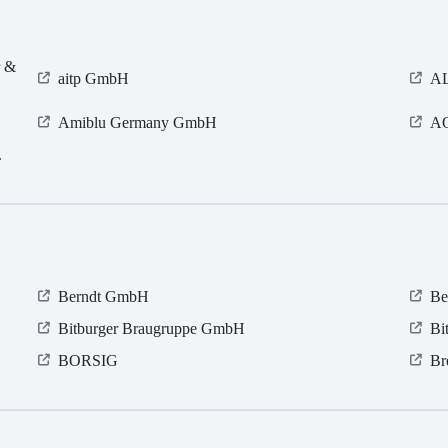
r &
aitp GmbH
AL
Amiblu Germany GmbH
AO
.
Berndt GmbH
Be
Bitburger Braugruppe GmbH
Bi
BORSIG
Br