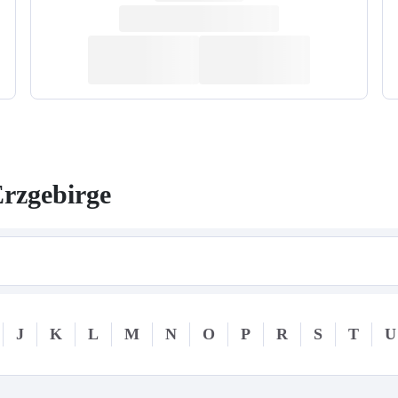
rzgebirge
J
K
L
M
N
O
P
R
S
T
U