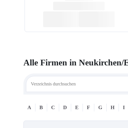
Alle Firmen in
Neukirchen/E
A
B
C
D
E
F
G
H
I