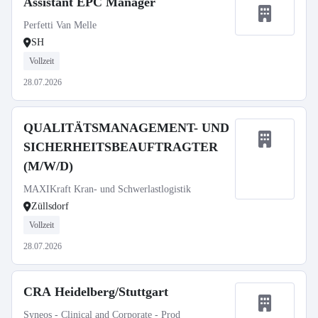
Assistant EPC Manager
Perfetti Van Melle
SH
Vollzeit
28.07.2026
QUALITÄTSMANAGEMENT- UND
SICHERHEITSBEAUFTRAGTER
(M/W/D)
MAXIKraft Kran- und Schwerlastlogistik
Züllsdorf
Vollzeit
28.07.2026
CRA Heidelberg/Stuttgart
Syneos - Clinical and Corporate - Prod