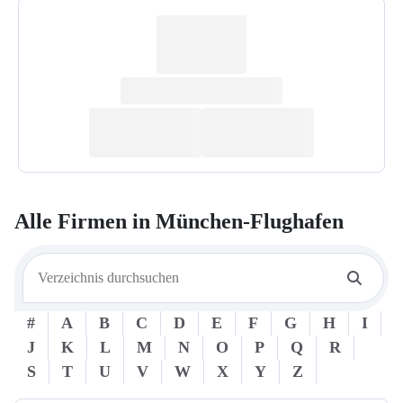
Alle Firmen in
München-Flughafen
#
A
B
C
D
E
F
G
H
I
J
K
L
M
N
O
P
Q
R
S
T
U
V
W
X
Y
Z